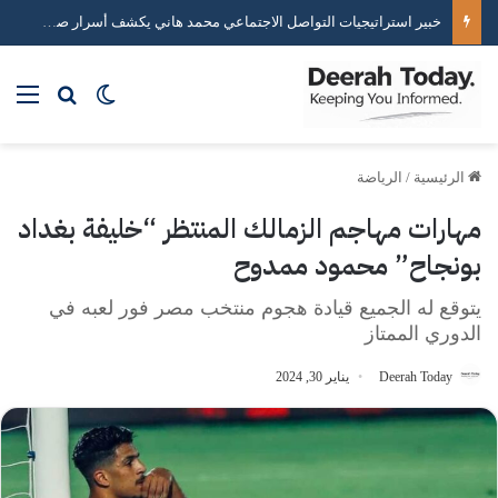
خبير استراتيجيات التواصل الاجتماعي محمد هاني يكشف أسرار صناعة التأثير الرقمي
بحث عن
الوضع المظلم
الق
الرئيسية
/
الرياضة
مهارات مهاجم الزمالك المنتظر “خليفة بغداد
بونجاح” محمود ممدوح
يتوقع له الجميع قيادة هجوم منتخب مصر فور لعبه في
الدوري الممتاز
Deerah Today
يناير 30, 2024