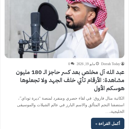
Deerah Today
مايو 19, 2026
0
عبد الله آل مخلص بعد كسر حاجز الـ 180 مليون
مشاهدة: الأرقام تأتي خلف الجهد ولا تجعلوها
هوسكم الأول
الكاتبة منال فاروق: في لقاء حصري ومنفرد لمنصة “ديرة توداي”،
استضفنا النجم المتألق والاسم البارز في عالم الشيلات والموسيقى
الخليجية،…
أكمل القراءة »