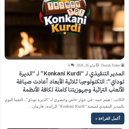
Deerah Today
مايو 26, 2026
0
المدير التنفيذي لـ “Konkani Kurdi” لـ “الديرة
توداي”: التكنولوجيا ثلاثية الأبعاد أعادت صياغة
الألعاب التراثية وجهوزيتنا كاملة لكافة الأنظمة
الكاتب / هيثم حمد: في حوار خاص وحصري لـ “الديرة توداي”، التقينا اليوم
بالمدير التنفيذي لمنصة “Konkani Kurdi” الرائدة، فارمان…
أكمل القراءة »