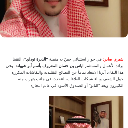
شيري صابر:
في حوار استثنائي خصّ به منصة
“الديرة توداي”
، التقينا
برائد الأعمال والمستثمر
اياس بن حسان المعروف بأسم أبو شيهانة
. وفي
هذا اللقاء، آثرنا الابتعاد تماماً عن النصائح التقليدية والنقاشات المكررة
حول الشغف وبناء شبكات العلاقات، لنتحدث في جانب يتهرب منه
الكثيرون ويعد “التابو” أو الصندوق الأسود في عالم التجارة: