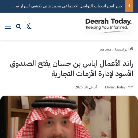
خبير استراتيجيات التواصل الاجتماعي محمد هاني يكشف أسرار صناعة التأثير الرقمي
بحث عن
الوضع المظلم
الق
الرئيسية
/
مشاهير
رائد الأعمال اياس بن حسان يفتح الصندوق
الأسود لإدارة الأزمات التجارية
Deerah Today
أبريل 26, 2026