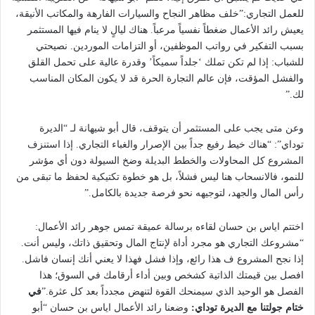
للعمل التجاري:”خلف مظاهر النجاح والسيارات الفارهة والمكاتب الأنيقة،
يعيش رائد الأعمال ضغطاً نفسياً مرعباً. هناك ليالٍ لا ينام فيها المستثمر
بسبب التفكير في رواتب الموظفين، أو التزامات الموردين. نصيحتي
للشباب: إذا لم تكن تملك ‘جلداً سميكاً’ وقدرة عالية على تحمل القلق
والفشل المؤقت، فإن عالم التجارة الحرة قد لا يكون المكان المناسب
لك.”
وعن متى يجب على المستثمر أن يتوقف، قال أبو شيهانة لـ “الديرة
توداي”: “هناك خيط رفيع جداً بين الإصرار والغباء التجاري. إذا استنزف
المشروع كل المحاولات والخطط البديلة وضخ السيولة دون أي مؤشر
للنمو، فالانسحاب هنا ليس فشلاً، بل هو خطوة تكتيكية لحفظ ما تبقى من
رأس المال والجهد، لتوجيهه نحو فرصة جديدة بالكامل.”
اختتم اياس بن حسان لقاءه برسالة عميقة تمس جوهر رائد الأعمال:
“مشروعك التجاري هو مجرد أداة لإنتاج المال وتحقيق ذاتك، وليس أنت.
إذا نجح المشروع ف هذا رائع، وإذا فشل فهذا لا يعني أنك إنسان فاشل.
افصل بين قيمتك الذاتية كشخص وبين أداء أرقامك في السوق؛ هذا
الفصل هو الوحيد الذي سيمنحك القوة لتنهض مجدداً بعد كل عثرة.”
في
ختام جولتنا مع الديرة توداي:
وضعنا رائد الأعمال اياس بن حسان “أبو