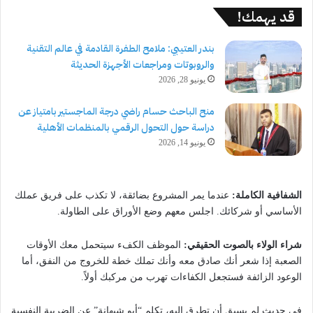
قد يهمك!
بندر العتيبي: ملامح الطفرة القادمة في عالم التقنية
والروبوتات ومراجعات الأجهزة الحديثة
يونيو 28, 2026
منح الباحث حسام راضي درجة الماجستير بامتياز عن
دراسة حول التحول الرقمي بالمنظمات الأهلية
يونيو 14, 2026
الشفافية الكاملة:
عندما يمر المشروع بضائقة، لا تكذب على فريق عملك
الأساسي أو شركائك. اجلس معهم وضع الأوراق على الطاولة.
شراء الولاء بالصوت الحقيقي:
الموظف الكفء سيتحمل معك الأوقات
الصعبة إذا شعر أنك صادق معه وأنك تملك خطة للخروج من النفق، أما
الوعود الزائفة فستجعل الكفاءات تهرب من مركبك أولاً.
في حديث لم يسبق أن تطرق إليه، تكلم “أبو شيهانة” عن الضريبة النفسية