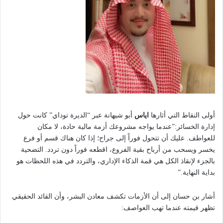
أولى النقاط التي أثارها
اياس
أبو شيهانة عبر “الديرة توداي” كانت حول
إدارة الخسائر:”عندما يواجه مشروعك أزمة مالية حادة، لا مكان
للعواطف. عليك أن تتحول فوراً إلى جراح؛ إذا كان هناك قسم أو فرع
يخسر ويسحب من أرباح بقية الفروع، اقطعه فوراً دون تردد. التضحية
بالجزء لإنقاذ الكل هي قمة الذكاء الإداري، والتردد في هذه اللحظات هو
بداية النهاية.”
أشار بن حسان إلى أن الأزمات تكشف معادن البشر، وأن القائد الحقيقي
تظهر قيمته عندما تهب العواصف: