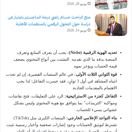
يونيو 28, 2026
منح الباحث حسام راضي درجة الماجستير بامتياز عن
دراسة حول التحول الرقمي بالمنظمات الأهلية
يونيو 14, 2026
تحديد الهوية الرقمية (Niche):
يجب أن يعرف المتابع وتعرف
المنصة بدقة ما الذي تقدمه. التشتت بين أنواع المحتوى يضعف
قيمة الحساب ويؤخر نموه.
قوة الثواني الثلاث الأولى:
في عالم المنصات القصيرة، إن لم تجذب
انتباه المشاهد في أول 3 ثوانٍ، فقد خسرت التفاعل؛ لذا يجب
الاهتمام بالمقدمات الجاذبة.
التفاعل كجزء من الاستراتيجية:
الرد على التعليقات، فتح نقاشات،
ومواكبة “التريندات” بما يتوافق مع هوية المحتوى وليس بشكل
عشوائي يسيء للحساب.
بناء التواجد الإعلامي الخارجي:
المنصات الكبرى مثل (TikTok)
تشترط لتوثيق الحسابات وجود إشارات صحفية وأخبار رسمية تثبت
أن صاحب الحساب شخصية مؤثرة ومحط اهتمام الرأي العام