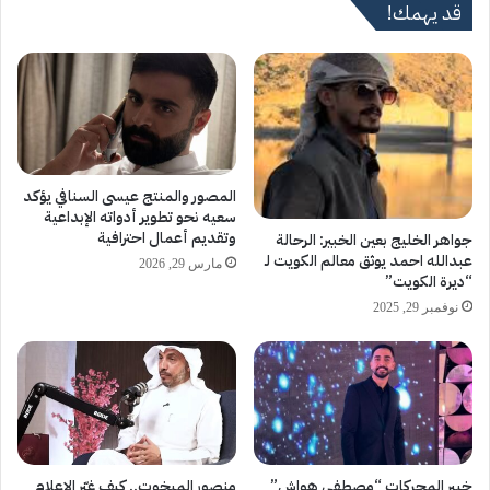
قد يهمك!
المصور والمنتج عيسى السنافي يؤكد
سعيه نحو تطوير أدواته الإبداعية
وتقديم أعمال احترافية
جواهر الخليج بعين الخبير: الرحالة
عبدالله احمد يوثق معالم الكويت لـ
مارس 29, 2026
“ديرة الكويت”
نوفمبر 29, 2025
خبير المحركات “مصطفى هواش”
منصور المبخوت.. كيف غيّر الإعلام