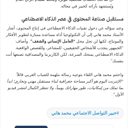
ويُستشهد بآرائه كخبير في مجاله.
مستقبل صناعة المحتوى في عصر الذكاء الاصطناعي
وعند سؤاله عن دخول تقنيات الذكاء الاصطناعي في إنتاج المحتوى، أشار
الأستاذ محمد هاني إلى أن التكنولوجيا أداة مساعدة ممتازة لتطوير الأفكار
والمونتاج، لكنها لن تحل محل
“العامل الإنساني والشغف”
. وأضاف:
“الجمهور ينجذب للأشخاص الحقيقيين، للمشاعر، وللقصص الواقعية.
الذكاء الاصطناعي يمنحك السرعة، لكن الكاريزما والمصداقية تصنعها أنت
بنفسك”.
واختتم محمد هاني اللقاء بتوجيه رسالة ملهمة للشباب العربي قائلاً:
“الإنترنت اليوم هو أكبر مساحة جغرافية لبناء مستقبل مهني وتجاري؛ ابدأ
بما تملك من إمكانيات، طور مهاراتك يومياً، ولا تنتظر الكمال لتنشر فيديو
الأول”.
خبير التواصل الاجتماعي محمد هاني