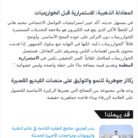
المعادلة الذهبية: الاستمرارية قبل الخوارزميات
في مستهل حديثه، أكد خبير استراتيجيات التواصل الاجتماعي محمد هاني
أن الخطأ الأكبر الذي يقع فيه الكثيرون هو ملاحقة التحديثات المستمرة
للخوارزميات دون التركيز على جودة المنتج الأساسي. وأوضح
قائلاً:”الخوارزميات ذكية، لكنها في النهاية تتبع سلوك الجمهور. إذا قدمت
محتوى يلامس اهتمامات الناس ويجبرهم على التفاعل، فستعمل
الخوارزميات لصالحك تلقائياً. السر الحقيقي يكمن في
الاستمرارية
المنظمة
وتقديم قيمة مضافة بناءً على خطة واضحة وليس عشوائية.”
ركائز جوهرية للنمو والتوثيق على منصات الفيديو القصيرة
وجه هاني مجموعة من النصائح التي يعتبرها الركيزة الأساسية للحصول
على العلامة الزرقاء وبناء قاعدة جماهيرية حقيقية:
قد يهمك!
بندر العتيبي: ملامح الطفرة القادمة في عالم التقنية
والروبوتات ومراجعات الأجهزة الحديثة