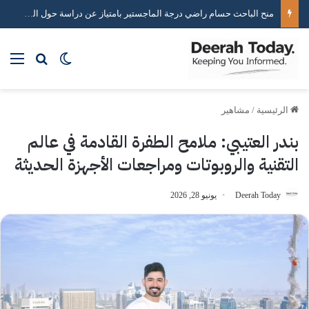
خبير استراتيجيات التواصل الاجتماعي محمد هاني يكشف أسرار صناعة التأثير الرقمي
بحث عن
الوضع المظلم
الق
الرئيسية
/
مشاهير
بندر العتيبي: ملامح الطفرة القادمة في عالم
التقنية والروبوتات ومراجعات الأجهزة الحديثة
Deerah Today
يونيو 28, 2026