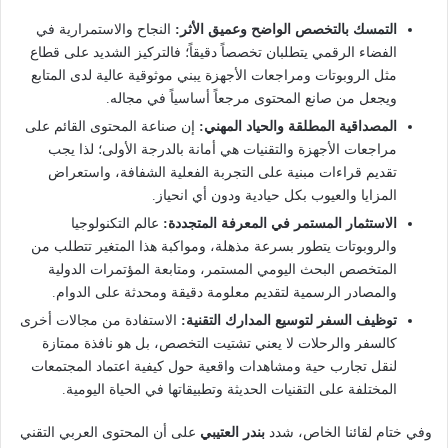
التمسك بالتخصص الواضح وعميق الأثر:
النجاح والاستمرارية في
الفضاء الرقمي يتطلبان تخصصاً دقيقاً؛ فالتركيز الشديد على قطاع
مثل الروبوتات ومراجعات الأجهزة يبني موثوقية عالية لدى المتابع
ويجعل من صانع المحتوى مرجعاً أساسياً في مجاله.
المصداقية المطلقة والحياد المهني:
إن صناعة المحتوى القائم على
مراجعات الأجهزة والتقنيات هي أمانة بالدرجة الأولى؛ لذا يجب
تقديم قراءات مبنية على التجربة الفعلية الشفافة، واستعراض
المزايا والعيوب بكل حيادية ودون أي انحياز.
الاستثمار المستمر في المعرفة المتجددة:
عالم التكنولوجيا
والروبوتات يتطور بسرعة مذهلة، ومواكبة هذا المتغير تتطلب من
المتخصص البحث اليومي المستمر، ومتابعة المؤتمرات الدولية
والمصادر الرسمية لتقديم معلومة دقيقة ومحدثة على الدوام.
توظيف السفر لتوسيع المدارك التقنية:
الاستفادة من مجالات أخرى
كالسفر والرحلات لا يعني تشتيت التخصص، بل هو نافذة ممتازة
لنقل تجارب حية ومشاهدات واقعية حول كيفية اعتماد المجتمعات
المختلفة على التقنيات الحديثة وتطبيقاتها في الحياة اليومية.
وفي ختام لقائنا الخاص، شدد
بندر العتيبي
على أن المحتوى العربي التقني