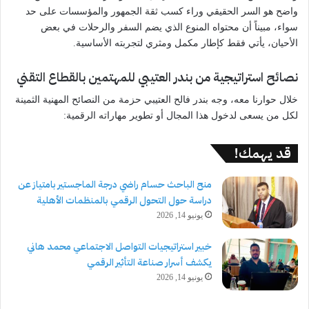
واضح هو السر الحقيقي وراء كسب ثقة الجمهور والمؤسسات على حد
سواء، مبيناً أن محتواه المنوع الذي يضم السفر والرحلات في بعض
الأحيان، يأتي فقط كإطار مكمل ومثري لتجربته الأساسية.
نصائح استراتيجية من بندر العتيبي للمهتمين بالقطاع التقني
خلال حوارنا معه، وجه بندر فالح العتيبي حزمة من النصائح المهنية الثمينة
لكل من يسعى لدخول هذا المجال أو تطوير مهاراته الرقمية:
قد يهمك!
منح الباحث حسام راضي درجة الماجستير بامتياز عن
دراسة حول التحول الرقمي بالمنظمات الأهلية
يونيو 14, 2026
خبير استراتيجيات التواصل الاجتماعي محمد هاني
يكشف أسرار صناعة التأثير الرقمي
يونيو 14, 2026