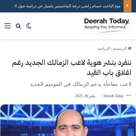
خبير استراتيجيات التواصل الاجتماعي محمد هاني يكشف أسرار صناعة التأثير الرقمي
بحث عن
الوضع المظلم
الق
الرئيسية
/
الرياضة
ننفرد بنشر هوية لاعب الزمالك الجديد رغم
اغلاق باب القيد
لاعب مفاجأة يدعم الزمالك في الموسم الجديد
Deerah Today
يناير 26, 2025