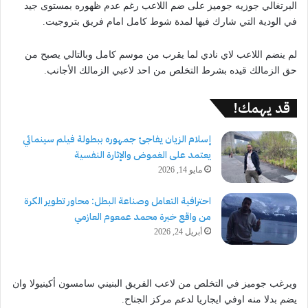
البرتغالي جوزيه جوميز على ضم اللاعب رغم عدم ظهوره بمستوى جيد
في الودية التي شارك فيها لمدة شوط كامل امام فريق بتروجيت.
لم ينضم اللاعب لاي نادي لما يقرب من موسم كامل وبالتالي يصبح من
حق الزمالك قيده بشرط التخلص من احد لاعبي الزمالك الأجانب.
قد يهمك!
إسلام الزيان يفاجئ جمهوره ببطولة فيلم سينمائي
يعتمد على الغموض والإثارة النفسية
مايو 14, 2026
احترافية التعامل وصناعة البطل: محاور تطوير الكرة
من واقع خبرة محمد عمعوم العازمي
أبريل 24, 2026
ويرغب جوميز في التخلص من لاعب الفريق البنيني سامسون أكينيولا وان
يضم بدلا منه اوفي ايجاريا لدعم مركز الجناح.