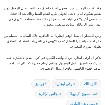
وقد اقترب الزمالك من الوصول لصيغة اتفاق مع اللاعب على الرحيل دون
تقديم شكوى امام الاتحاد الدولي لكرة القدم الفيفا وذلك بعد ان فشل
سامسون أكينيولا في اثبات نفسه مع الزمالك منذ انضمامه للفريق في
عهد رئيس الزمالك السابق مرتضى منصور.
ومن المنتظر ان يصل اوفي ايجاريا الى القاهرة خلال الساعات المقبلة من
مقر اقامته بانجلترا للمشاركة مع الابيض في التدريبات استعدادا لانطلاق
بطولة الدوري المصري.
يذكر ان اوفي ايجاريا من المواهب الكبيرة في كرة القدم الانجليزية حيث
شارك مع الفريق الاول لليفربول وحقق ارقام مميزة كما كان احد اهم
عناصر قطاع الناشئين بنادي ارسنال الانجليزي.
الزمالك
اوفي ايجاريا
جوميز
سامسون أكينيولا
مجلس الإدارة
مهيب عبد الهادي