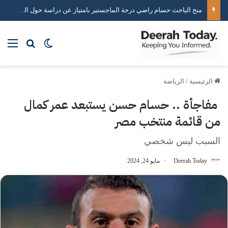
خبير استراتيجيات التواصل الاجتماعي محمد هاني يكشف أسرار صناعة التأثير الرقمي
بحث عن
الوضع المظلم
الق
الرئيسية
/
الرياضة
‏ مفاجأة .. حسام حسن يستبعد عمر كمال
من قائمة منتخب مصر
السبب ليس شخصي
Deerah Today
مايو 24, 2024