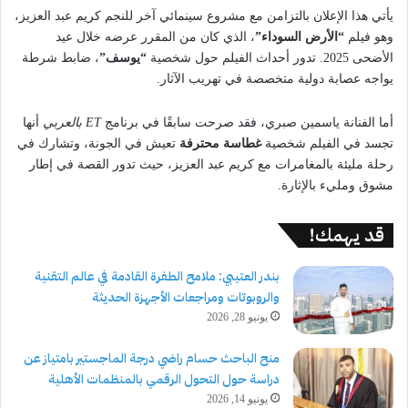
يأتي هذا الإعلان بالتزامن مع مشروع سينمائي آخر للنجم كريم عبد العزيز،
وهو فيلم
“الأرض السوداء”
، الذي كان من المقرر عرضه خلال عيد
الأضحى 2025. تدور أحداث الفيلم حول شخصية
“يوسف”
، ضابط شرطة
يواجه عصابة دولية متخصصة في تهريب الآثار.
أما الفنانة ياسمين صبري، فقد صرحت سابقًا في برنامج
ET بالعربي
أنها
تجسد في الفيلم شخصية
غطاسة محترفة
تعيش في الجونة، وتشارك في
رحلة مليئة بالمغامرات مع كريم عبد العزيز، حيث تدور القصة في إطار
مشوق ومليء بالإثارة.
قد يهمك!
بندر العتيبي: ملامح الطفرة القادمة في عالم التقنية
والروبوتات ومراجعات الأجهزة الحديثة
يونيو 28, 2026
منح الباحث حسام راضي درجة الماجستير بامتياز عن
دراسة حول التحول الرقمي بالمنظمات الأهلية
يونيو 14, 2026