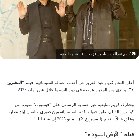
كريم عبدالعزيز واحمد عز يعلن عن فيلمه الجديد
أعلن النجم كريم عبد العزيز عن أحدث أعماله السينمائية، فيلم
“المشروع
X”
، والذي من المقرر عرضه في دور السينما خلال شهر مايو 2025.
وشارك كريم متابعيه عبر حسابه الرسمي على “فيسبوك” صورة من
كواليس الفيلم، ظهر فيها برفقة الفنانة
ياسمين صبري
والفنان
إياد نصار
،
وعلق قائلاً: “فيلم (المشروع X) .. مايو 2025 إن شاء الله”.
فيلم “الأرض السوداء”