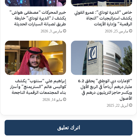
خاص “الديرة توداي”: عمرو الفولي
خبير المحركات “مصطفى هواش”
يكشف استراتيجيات “النجاة
يكشف لـ “الديرة توداي” خارطة
الرقمية” وإدارة الأزمات
طريق لصيانة السيارات الحديثة
مارس 25, 2026
مارس 3, 2026
“الإمارات دبي الوطني” يحقق 6.2
إبراهيم علي “سنتوب” يكشف
مليار درهم أرباحاً في الربع الأول
كواليس عالم “الستريمنج” وأسرار
ويكسر حاجز التريليون درهم في
بناء المجتمعات الرقمية الناجحة
الأصول
مايو 14, 2026
أبريل 22, 2025
اترك تعليق