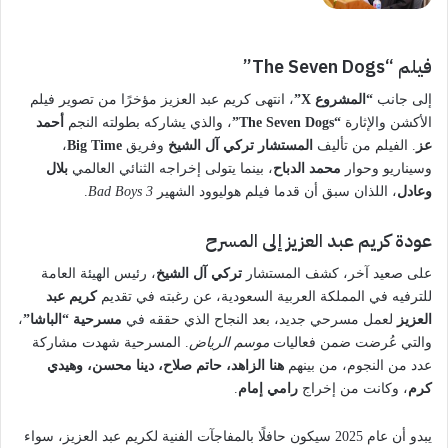
فيلم “The Seven Dogs”
إلى جانب
“المشروع X”
، انتهى كريم عبد العزيز مؤخرًا من تصوير فيلم
الأكشن والإثارة
“The Seven Dogs”
، والذي يشاركه بطولته النجم
أحمد
عز
. الفيلم من تأليف
المستشار تركي آل الشيخ
وفريق
Big Time
،
وسيناريو وحوار
محمد الدباح
، بينما يتولى إخراجه الثنائي العالمي
بلال
وعادل
، اللذان سبق أن قدما فيلم هوليوود الشهير
Bad Boys 3
.
عودة كريم عبد العزيز إلى المسرح
على صعيد آخر، كشف المستشار
تركي آل الشيخ
، رئيس الهيئة العامة
للترفيه في المملكة العربية السعودية، عن رغبته في تقديم
كريم عبد
العزيز
لعمل مسرحي جديد، بعد النجاح الذي حققه في
مسرحية “الباشا”
،
والتي عُرضت ضمن فعاليات
موسم الرياض
. المسرحية شهدت مشاركة
عدد من النجوم، من بينهم
هنا الزاهد، حاتم صلاح، دينا محسن، وهيدي
كرم
، وكانت من إخراج
رامي إمام
.
يبدو أن عام 2025 سيكون حافلًا بالمفاجآت الفنية لكريم عبد العزيز، سواء