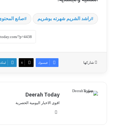
راشد الشريم شهرته بوشريم
صانع المحتوى
شاركها
فيسبوك
‫X
لينكد
Deerah Today
اقوى الاخبار اليومية الحصرية
موق
ع
الوي