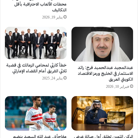
محطات الألعاب الاحترافية بأقل
التكاليف
يناير 19, 2026
خطأ كارثي لمحامي الزمالك في قضية
عبدالمجيد عبدالحميد فرج: رائد
ثلاثي الفريق أمام القضاء الإماراتي
الاستثمار في الخليج ورمز الاقتصاد
الكويتي العريق
يناير 24, 2025
فبراير 10, 2026
الركن الثمين تطلق أول صالة عرض
مفاجأة.. عبد الله السعيد ينضم