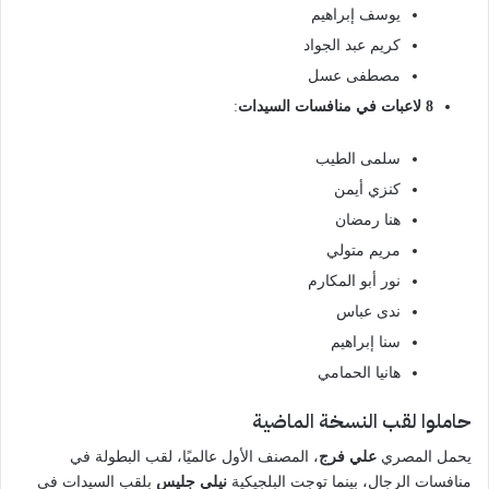
يوسف إبراهيم
كريم عبد الجواد
مصطفى عسل
8 لاعبات في منافسات السيدات
:
سلمى الطيب
كنزي أيمن
هنا رمضان
مريم متولي
نور أبو المكارم
ندى عباس
سنا إبراهيم
هانيا الحمامي
حاملوا لقب النسخة الماضية
يحمل المصري
علي فرج
، المصنف الأول عالميًا، لقب البطولة في
منافسات الرجال، بينما توجت البلجيكية
نيلي جليس
بلقب السيدات في