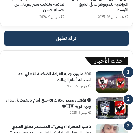
افتراضية للمجوهرات في الشرق
لقائمة منتخب مصر بفرمان من
الأوسط
حسام حسن
أغسطس 26, 2025
مارس 9, 2024
اترك تعليق
أحدث الأخبار
200 مليون جنيه الغرامة الضخمة للأهلي بعد
انسحابه أمام الزمالك
مارس 27, 2025
🔴 الأهلي يخسر بركلات الترجيح أمام باتشوكا في مباراة
ودية قوية 🇪🇬⚽️
يونيو 8, 2025
ذهب الصحراء الأبيض”.. المستثمر مطلق العتيبي
يحلل التحول الدراماتيكي للإبل من “موروث شعبي”