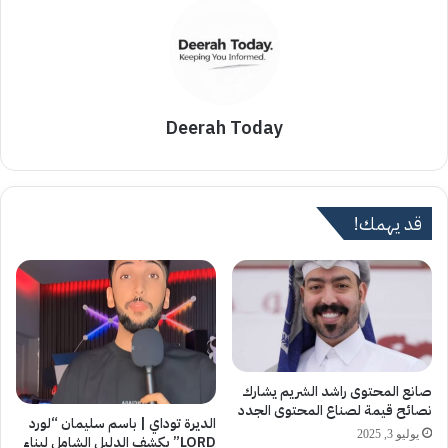
Deerah Today
قد يهمك!
صانع المحتوى راشد الشريم يشارك
نصائح قيمة لصناع المحتوى الجدد
الديرة توداي | باسم سليمان “لورد
يوليو 3, 2025
LORD” يكشف الدليل الشامل لبناء