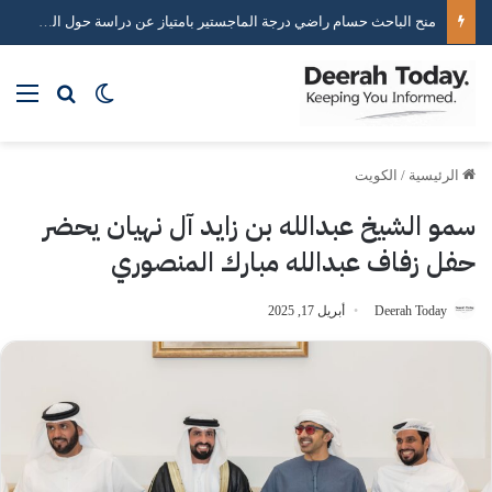
خبير استراتيجيات التواصل الاجتماعي محمد هاني يكشف أسرار صناعة التأثير الرقمي
بحث عن
الوضع المظلم
الق
الرئيسية
/
الكويت
سمو الشيخ عبدالله بن زايد آل نهيان يحضر
حفل زفاف عبدالله مبارك المنصوري
Deerah Today
أبريل 17, 2025