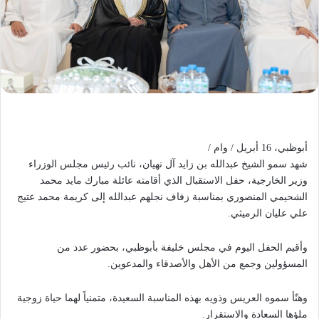
أبوظبي، 16 أبريل / وام /
شهد سمو الشيخ عبدالله بن زايد آل نهيان، نائب رئيس مجلس الوزراء
وزير الخارجية، حفل الاستقبال الذي أقامته عائلة مبارك مايد محمد
الشحيمي المنصوري بمناسبة زفاف نجلهم عبدالله إلى كريمة محمد عتيج
علي عليان الرميثي.
وأقيم الحفل اليوم في مجلس خليفة بأبوظبي، بحضور عدد من
المسؤولين وجمع من الأهل والأصدقاء والمدعوين.
وهنّأ سموه العريس وذويه بهذه المناسبة السعيدة، متمنياً لهما حياة زوجية
ملؤها السعادة والاستقرار.