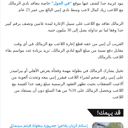
بنود غريبة جدا كشف عنها موقع
“في الجول”
خاصة بتعاقد نادي الزمالك
مع اللاعب زياد كمال لاعب وسط نادي إنبي البالغ من عمر 23 عام.
الزمالك تعاقد مع اللاعب على سبيل الإعارة لمدة عامين ونصف برقم كبير
جدا وفقا لما تم تداوله يصل إلى 30 مليون جنيه.
الغريب أن إنبي من حقه قطع إعارة اللاعب مع الزمالك في أي وقت
مقابل دفع نسبة من مبلغ البيع لنادي الزمالك، تزيد بزيادة عدد مواسم بقاء
اللاعب بالزمالك.
تخيل يشارك الزمالك في بطولة مهمة وفجأة يعرض الأهلي أو بيراميدز
على إنبي رقم ضخم لشراء اللاعب فيقرر إنبي بيعه وتحدث ألعوبة من
ألاعيب الصفقات بحيث تظهر العقود الرسمية مبلغ زهيد جدا كقيمة بيع
اللاعب ويحصل الزمالك على 10% من هذا المبلغ دون أن يستفاد من
اللاعب.
قد يهمك!
إسلام الزيان يفاجئ جمهوره ببطولة فيلم سينمائي