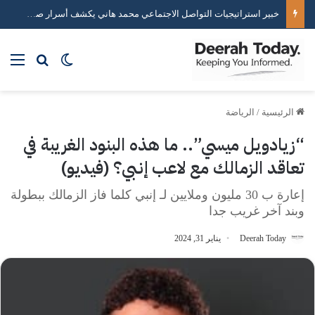
خبير استراتيجيات التواصل الاجتماعي محمد هاني يكشف أسرار صناعة التأثير الرقمي
بحث عن
الوضع المظلم
الق
الرئيسية
/
الرياضة
“زيادويل ميسي”.. ما هذه البنود الغريبة في
تعاقد الزمالك مع لاعب إنبي؟ (فيديو)
إعارة ب 30 مليون وملايين لـ إنبي كلما فاز الزمالك ببطولة
وبند آخر غريب جدا
Deerah Today
يناير 31, 2024