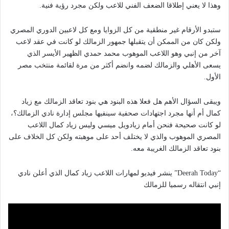
وهذا لا يعني إطلاقا الضعف الفني للاعب ولكن مجرد رؤية فنية.
ستبدو الأرقام غير منطقية من كل الزوايا ومع كل لاعبين الدوري المصري
ولكن كان من الممكن أن يتقبلها جمهور الزمالك لو كانت في عقد لاعب
آخر من إنبي وهو اللاعب الموهوب محمد حمدي الظهير الأيسر الذي
يسعى الأهلي والزمالك لضمه وانضم أكثر من مرة لقائمة منتخب مصر
الأول.
ويبقى السؤال الأهم هل فعلا هذه البنود هي بنود تعاقد الزمالك مع زياد
كمال أم أنها مجرد اجتهادات صحفية سينفيها مجلس إدارة نادي الزمالك؟،
لو كانت صحيحة فنحن أمام زيادويل ميسي وليس زياد كمال اللاعب
المصري الموهوب والذي لا يختلف أحد على موهبته ولكن كل الخلاف على
بنود تعاقد الزمالك الغريبة معه.
“Deerah Today” ينشر فيديو لمهارات اللاعب زياد كمال الذي أعلن نادي
إنبي انتقاله رسميا للزمالك