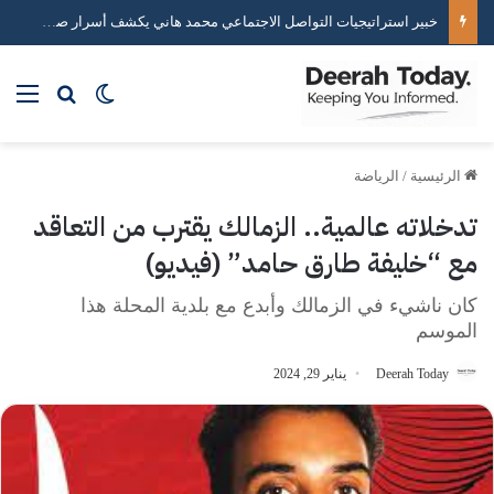
خبير استراتيجيات التواصل الاجتماعي محمد هاني يكشف أسرار صناعة التأثير الرقمي
بحث عن
الوضع المظلم
الق
الرئيسية
/
الرياضة
تدخلاته عالمية.. الزمالك يقترب من التعاقد
مع “خليفة طارق حامد” (فيديو)
كان ناشيء في الزمالك وأبدع مع بلدية المحلة هذا
الموسم
Deerah Today
يناير 29, 2024