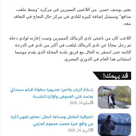
يعتبر يوسف حسن من اللاعبين المميزين في مركزه “وسط ملعب
مدافع” وسيمثل إضافة كبيرة للنادي في مركز حال النجاح في التعاقد
معه.
اللاعب كان من ناشئي نادي الزمالك المميزين وتمت إعارته لوادي دجلة
ثم رحل مجانا عن نادي الزمالك ليلعب في أكثر من نادي في الدرجة
الثانية حتى استقر به الحال مع فريق بلدية المحلة الذي يقدم موسما
استثنائي هذا العام في الدوري المصري.
قد يهمك!
إسلام الزيان يفاجئ جمهوره ببطولة فيلم سينمائي
يعتمد على الغموض والإثارة النفسية
مايو 14, 2026
احترافية التعامل وصناعة البطل: محاور تطوير الكرة
من واقع خبرة محمد عمعوم العازمي
أبريل 24, 2026