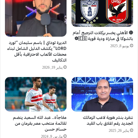
🔴 الأهلي يخسر بركلات الترجيح أمام
باتشوكا في مباراة ودية قوية 🇪🇬⚽️
الديرة توداي | باسم سليمان “لورد
يونيو 8, 2025
LORD” يكشف الدليل الشامل لبناء
محطات الألعاب الاحترافية بأقل
التكاليف
يناير 19, 2026
ننفرد بنشر هوية لاعب الزمالك
مفاجأة.. عبد الله السعيد ينضم
الجديد رغم اغلاق باب القيد
لقائمة منتخب مصر بفرمان من
حسام حسن
يناير 26, 2025
مارس 9, 2024