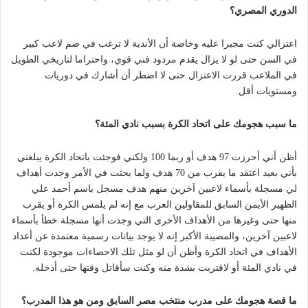
الدوري المصري؟
اعتزالي كنت مجبرا عليه وخاصة أن الأندية لا ترغب في ضم لاعب كبير
في السن حتى لو لا يزال يقدم مردود فني قوي، واحتراما لتاريخي الطويل
في الملاعب قررت الاعتزال حتى لا اضطر أن أشارك في دوريات
ومستويات أقل.
ما سبب هجومك على اتحاد الكرة بسبب نادي المئة؟
أظن أني أحرزت 97 هدف أو ربما 100 ولكني فوجئت باتحاد الكرة يبلغني
بأني بعيد اعتقد ما يقرب من 70 هدف ولما بحثت في الأمر وجدت أهداف
لي مسجلة بأسماء لاعبين آخرين منهم هدف مسجل باسم أحمد علي
الظهير الأيمن السابق للمقاولين العرب مع إنه لم يلمس الكرة أو يقرب
منها حتى وغيرها من الأهداف الأخرى التي وجدت أنها مسجلة خطأ بأسماء
لاعبين آخرين، والمصيبة الأكبر إنه لا يوجد بيانات رسمية معتمدة عن أعداد
الأهداف في اتحاد الكرة وأظن أن لو مثل تلك الاحصاءات موجودة لكنت
في نادي المئة أو لاقتربت بشدة منه وكنت سأقاتل وقتها حتى أدخله.
ما قصة هجومك على مدرب منتخب مصر السابق ومن هو هذا المدرب؟