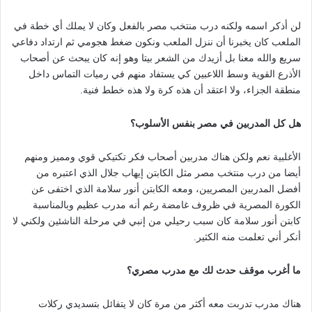
لن أذكر اسمه ولكنه درب منتخب مصر بالفعل وكان لا يملك أي خطة في
الملعب كان يخبرنا أن ننزل الملعب ونكون ضغط هجومي ثم ارتداد دفاعي
سريع والله معنا بل أزيدك من الشعر بيتا وهو إنه كان يبحث عن أصحاب
الأذرع القوية وسط اللاعبين كي يستفاد منهم في رميات التماس داخل
منطقة الجزاء، ولا اعتقد أن هذه كرة ولا هذه خطط فنية.
هل كل المدربين في مصر بنفس الأسلوب؟
الأغلبية نعم ولكن هناك مدربين أصحاب فكر تكتيكي قوي ومميز ومنهم
أيضا من درب منتخب مصر مثل الكابتن إيهاب جلال الذي اعتبره من
أفضل المدربين المصريين، ومعه الكابتن أنور سلامة الذي اختفى عن
الكورة المصرية في ظروف غامضة رغم أنه مدرب عظيم وبالمناسبة
كابتن أنور سلامة كان سبب رحيلي من إنبي في مرحلة الناشئين ولكني لا
أنكر أني تعلمت منه الكثير.
ما أغرب موقف حدث لك مع مدرب مصري؟
هناك مدرب تدربت معه أكثر من مرة كان لا يتفائل بتسديدي ركلات