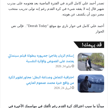
تصدر أحمد علي كامل الترند في الفترة الماضية بعد هجومه على مدرب
شهير قال إنه لا يفقه شيء في كرة القدم رغم إنه تولى تدريب منتخب
مصر دون أن يكشف عن هويته.
أحمد علي كامل في حوار ناري مع موقع “Deerah Today”.. فإلى نص
الحوار
قد يهمك!
إسلام الزيان يفاجئ جمهوره ببطولة فيلم سينمائي
يعتمد على الغموض والإثارة النفسية
مايو 14, 2026
احترافية التعامل وصناعة البطل: محاور تطوير الكرة
من واقع خبرة محمد عمعوم العازمي
أبريل 24, 2026
مبدأيا ما سبب اعتزالك كرة القدم رغم تألقك في مواسمك الأخيرة في