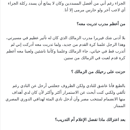
الجزاء رغم أني من أفضل المسددين وكان لا يمانع أن يسدد ركلة الجزاء
أي لاعب آخر ولو حارس مرمى إلا أنا.
من أعظم مدرب تدربت معه؟
بلا أدنى شك فيريرا مدرب الزمالك الذي كان له تأثير عظيم في مسيرتي،
وهذا الرجل علمنا كرة القدم من جديد، ولما تدربت معه أدركت إني لم
أتدرب قط في حياتي، جاء الزمالك وعلمنا وكأننا ناشئين ولعبنا معه أعظم
كرة قدم لعبت في الزمالك من سنين.
حزنت على رحيلك من الزمالك ؟
بالطبع فأنا عاشق للنادي ولكن الظروف جعلتني أرحل عن النادي رغم
تألقي ولكني كنت أبحث عن الاستمرار أكثر وأكثر لأن كان لدي أهداف
منها الانضمام لمنتخب مصر وأن أدخل نادي المئة لهدافي الدوري المصري
الممتاز.
بعد اعتزالك ماذا تفضل الإعلام أم التدريب؟