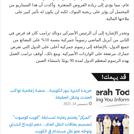
عام، مما يؤدي إلى زيادة القروض المتعثرة. وأكدت أن هذا السيناريو من
المحتمل أن يؤثر على ربحية البنوك، لكنه لن يكون له تأثير كبير على
ملاءتها المالية.
وتجدر الإشارة إلى أن الرئيس الأميركي دونالد ترامب كان قد فرض في
الثاني من أبريل الماضي رسوماً جمركية بنسبة 10% على البضائع من
جميع الدول، بالإضافة إلى رسوم جمركية أعلى على الدول التي تفرض
جمارك مرتفعة على الواردات الأميركية. ومع ذلك، أوقف ترامب العمل
بهذه الرسوم لمعظم الدول لمدة 90 يومًا باستثناء الصين.
قد يهمك!
جريدة الديرة نيوز الكويتية… منصة إعلامية تواكب
الحدث وتنقل الحقيقة
ديسمبر 14, 2025
“المركز” يختتم رعايته لمسابقة “كويت كوميوت”
لتصميم بطاقات النقل العام… دعم للإبداع الشبابي
وتوجّه نحو نقل مستدام في الكويت