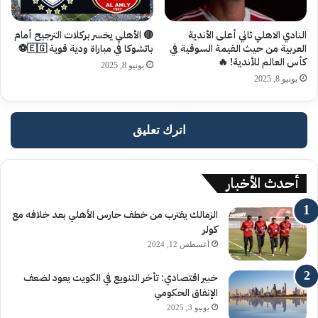
النادي الاهلي ثاني أعلى الأندية
🔴 الأهلي يخسر بركلات الترجيح أمام
العربية من حيث القيمة السوقية في
باتشوكا في مباراة ودية قوية 🇪🇬⚽️
كأس العالم للأندية! 🔥
يونيو 8, 2025
يونيو 8, 2025
اترك تعليق
أحدث الأخبار
الزمالك يقترب من خطف حارس الأهلي بعد خلافه مع
كولر
أغسطس 12, 2024
خبير اقتصادي: تأخر التنويع في الكويت يعود لضعف
الإنفاق الحكومي
يونيو 3, 2025