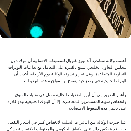
أعلنت وكالة ستاندرد آند بورز غلوبال للتصنيفات الائتمانية أن بنوك دول
مجلس التعاون الخليجي تتمتع بالقدرة على التعامل مع تداعيات التوترات
التجارية المتصاعدة. وفي تقرير نشرته الوكالة يوم الأربعاء، أكدت أن
البنوك الخليجية في وضع جيد يسمح لها بمواجهة هذه التهديدات.
وأشار التقرير إلى أن أبرز التحديات الحالية تتمثل في تقلبات السوق
وانخفاض شهية المستثمرين للمخاطرة، إلا أن البنوك الخليجية تبدو قادرة
على تحمل هذه الضغوط الاقتصادية.
كما حذرت الوكالة من التأثيرات السلبية لانخفاض كبير في أسعار النفط،
حيث قد ينعكس ذلك على الإنفاق الحكومي والمعنويات الاقتصادية بشكل