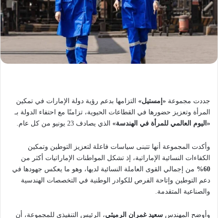
جددت مجموعة
«إمستيل»
التزامها بدعم رؤية دولة الإمارات في تمكين
المرأة وتعزيز حضورها في القطاعات الحيوية، تزامنًا مع احتفاء الدولة بـ
«اليوم العالمي للمرأة في الهندسة»
الذي يصادف 23 يونيو من كل عام.
وأكدت المجموعة أنها تتبنى سياسات فاعلة لتعزيز التوطين وتمكين
الكفاءات النسائية الإماراتية، إذ تشكل المواطنات الإماراتيات أكثر من
60%
من إجمالي القوى العاملة النسائية لديها، وهو ما يعكس جهودها في
دعم التوطين وإتاحة الفرص للكوادر الوطنية في التخصصات الهندسية
والصناعية المتقدمة.
وأوضح المهندس
سعيد غمران الرميثي
، الرئيس التنفيذي للمجموعة، أن