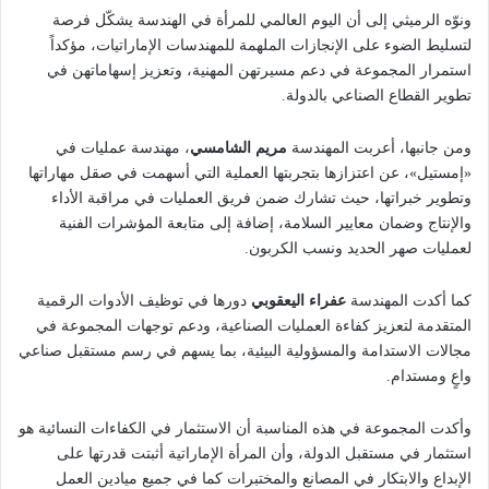
ونوّه الرميثي إلى أن اليوم العالمي للمرأة في الهندسة يشكّل فرصة
لتسليط الضوء على الإنجازات الملهمة للمهندسات الإماراتيات، مؤكداً
استمرار المجموعة في دعم مسيرتهن المهنية، وتعزيز إسهاماتهن في
تطوير القطاع الصناعي بالدولة.
ومن جانبها، أعربت المهندسة
مريم الشامسي
، مهندسة عمليات في
«إمستيل»، عن اعتزازها بتجربتها العملية التي أسهمت في صقل مهاراتها
وتطوير خبراتها، حيث تشارك ضمن فريق العمليات في مراقبة الأداء
والإنتاج وضمان معايير السلامة، إضافة إلى متابعة المؤشرات الفنية
لعمليات صهر الحديد ونسب الكربون.
كما أكدت المهندسة
عفراء اليعقوبي
دورها في توظيف الأدوات الرقمية
المتقدمة لتعزيز كفاءة العمليات الصناعية، ودعم توجهات المجموعة في
مجالات الاستدامة والمسؤولية البيئية، بما يسهم في رسم مستقبل صناعي
واعٍ ومستدام.
وأكدت المجموعة في هذه المناسبة أن الاستثمار في الكفاءات النسائية هو
استثمار في مستقبل الدولة، وأن المرأة الإماراتية أثبتت قدرتها على
الإبداع والابتكار في المصانع والمختبرات كما في جميع ميادين العمل