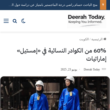
خبير استراتيجيات التواصل الاجتماعي محمد هاني يكشف أسرار صناعة التأثير الرقمي
بحث عن
الوضع المظلم
الق
الرئيسية
/
الكويت
60% من الكوادر النسائية في «إمستيل»
إماراتيات
Deerah Today
يونيو 23, 2025