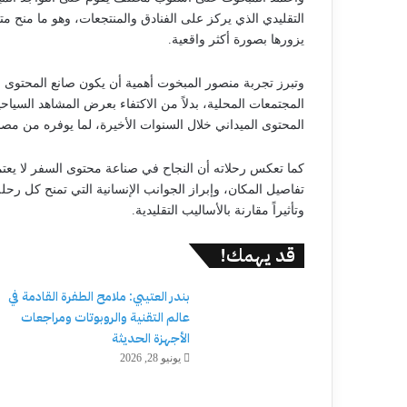
التقليدي الذي يركز على الفنادق والمنتجعات، وهو ما منح متا
يزورها بصورة أكثر واقعية.
وتبرز تجربة منصور المبخوت أهمية أن يكون صانع المحتوى قر
المجتمعات المحلية، بدلاً من الاكتفاء بعرض المشاهد السياحي
المحتوى الميداني خلال السنوات الأخيرة، لما يوفره من مصد
كما تعكس رحلاته أن النجاح في صناعة محتوى السفر لا يعت
تفاصيل المكان، وإبراز الجوانب الإنسانية التي تمنح كل رحلة
وتأثيراً مقارنة بالأساليب التقليدية.
قد يهمك!
بندر العتيبي: ملامح الطفرة القادمة في
عالم التقنية والروبوتات ومراجعات
الأجهزة الحديثة
يونيو 28, 2026