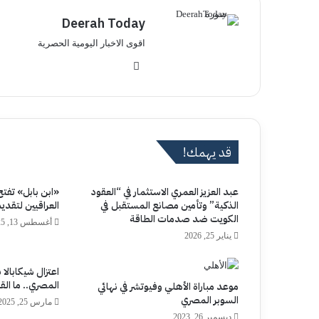
Deerah Today
اقوى الاخبار اليومية الحصرية
موق
ع
الوي
ب
قد يهمك!
عبد العزيز العمري الاستثمار في “العقود
«ابن بابل» تفت
الذكية” وتأمين مصانع المستقبل في
العراقيين لتقد
الكويت ضد صدمات الطاقة
أغسطس 13, 2025
يناير 25, 2026
اعتزال شيكابالا
المصري.. ما ال
موعد مباراة الأهلي وفيوتشر في نهائي
السوبر المصري
مارس 25, 2025
ديسمبر 26, 2023