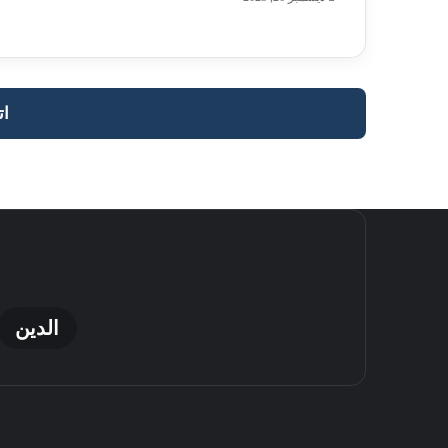
ات
الدين