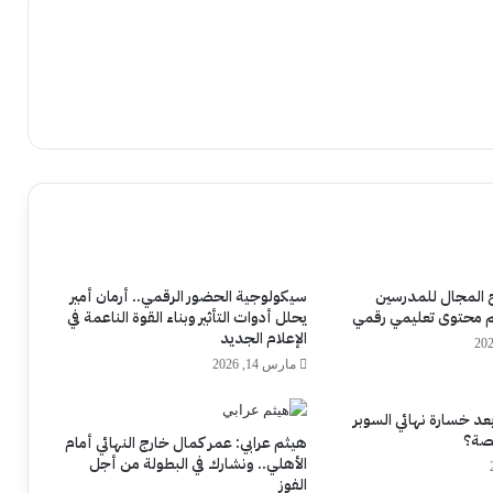
ح المجال للمدرسين
سيكولوجية الحضور الرقمي.. أرمان أمير
يم محتوى تعليمي رقمي
يحلل أدوات التأثير وبناء القوة الناعمة في
الإعلام الجديد
مارس 14, 2026
 بعد خسارة نهائي السوبر
قصة؟
هيثم عرابي: عمر كمال خارج النهائي أمام
الأهلي.. ونشارك في البطولة من أجل
الفوز