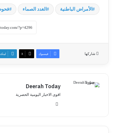
الأمراض الباطنية
الغدد الصماء
فحوص 
شاركها
فيسبوك
‫X
لينكد
Deerah Today
اقوى الاخبار اليومية الحصرية
موق
ع
الوي
ب