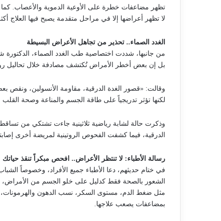
تظهر مضاعفات خطرة على الأوعية الدموية والأعصاب. كما ح
لا تظهر أعراضها إلا في مراحل متقدمة يصبح فيها العلاج أكثر 
الغدد الصماء.. تحذير من تجاهل الأعراض البسيطة
من جانبها، شددت اختصاصية طب الغدد الصماء، الدكتورة شي
بل إن بعض أخطر الأمراض تُكتشف مصادفة خلال تحاليل روت
وقالت: «قصور الغدة الدرقية، مقاومة الأنسولين، ونقص بعض 
لكنها تؤثر تدريجياً على طاقة الجسم والمناعة وصحة القلب و
وذكرت حالة لشابة رياضية ثلاثينية جاءت تشتكي من تساقط ا
الدرقية، فيما كشفت الفحوص الروتينية لمريضة أخرى إصابته
رسالة الأطباء: لا تنتظر الأعراض.. افحص مبكراً تنقذ حياتك
في ختام حديثهم، دعا الأطباء جميع الأفراد، وخصوصاً الشبا
الشعور بالصحة فقط كدليل على خلو الجسم من الأمراض، مؤك
مثل ضغط الدم، مستوى السكر، نسب الدهون والهرمونات، قد
بمضاعفات يصعب علاجها.