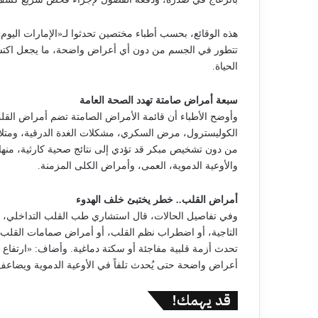
هذه الوقائع، بحسب أطباء مختصين تحدثوا لـ«الإمارات اليو
تتطور في الجسم من دون أي أعراض واضحة، ما يجعل اكتشافه
الحياة.
سبعة أمراض صامتة تهدد الصحة العامة
وأوضح الأطباء أن قائمة الأمراض الصامتة تضم أمراض القل
الكوليسترول، مرض السكري، مشكلات الغدة الدرقية، ومتلاز
من دون تشخيص مبكر قد تؤدي إلى نتائج صحية كارثية، منها
والأوعية الدموية، العمى، وأمراض الكلى المزمنة.
أمراض القلب.. خطر يختبئ خلف الهدوء
وفي تفاصيل الحالات، قال استشاري طب القلب التداخلي، 
التاجية، أو اضطراب نظم القلب، أو أمراض صمامات القلب،
تحدث أزمة قلبية مفاجئة أو سكتة دماغية. وأضاف: «ارتفاع ض
أعراض واضحة حتى يُحدث تلفاً في الأوعية الدموية ويضاعف
قد يهمك!