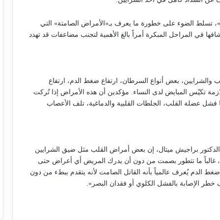
م»، تسلط الضوء على خطورة ما يعرف بـ«الأمراض الصامتة» التي
ا في المراحل المبكرة أمراً بالغ الأهمية لتجنب مضاعفات قد تهدد
ب والشرايين، بعض أنواع السرطان، ارتفاع ضغط الدم، ارتفاع
مة تكيّس المبايض لدى النساء. مؤكدين أن هذه الأمراض إذا تُركت
 فشل عضلة القلب، الجلطات القلبية والدماغية، تلف الأعصاب
الدكتور براجيش ميتال، إن بعض أمراض القلب مثل ضيق الشرايين
 غالباً ما تتطور بصمت من دون أن يدرك المريض أي أعراض حتى
غط الدم يُعرف عالمياً بأنه القاتل الصامت لأنه يتقدم ببطء من دون
 خطر الإصابة بالفشل الكلوي أو فقدان البصر».