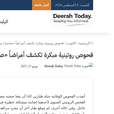
السبت, 8 أغسطس 2026
أخبار عاجلة
الرئي
الرئيسية
/
الكويت
/
فحوص روتينية مبكرة تكشف أمراضاً «صامتة» وت
فحوص روتينية مبكرة تكشف أمراضاً «صا
Deerah Today
يونيو 23, 2025
أنقذت الفحوص الوقائية حياة طيارين كادا أن يقعا ضحية م
الفحص الروتيني السنوي لأحدهما إصابته بمشكلة خطيرة ف
عاجل. وفي حالة أخرى، لم يتوقع طيار آخر أن مجرد مرافقة
بانزعاج في صدره، ودفعه الفضول لإجراء فحص سريع كشف 