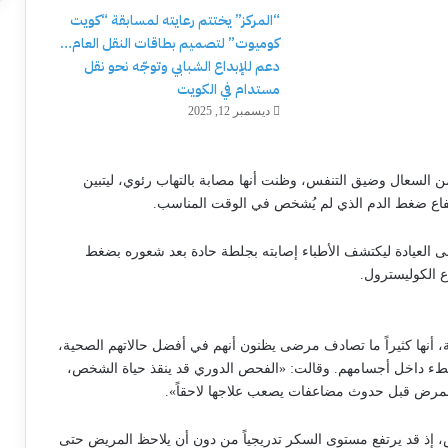
“المركز” يختتم رعايته لمسابقة “كويت
كوميوت” لتصميم بطاقات النقل العام…
دعم للإبداع الشبابي وتوجّه نحو نقل
مستدام في الكويت
ديسمبر 12, 2025
ن العمر 41 عاماً عانت لأشهر من السعال وضيق التنفس، وظنت أنها مصابة بالتهاب رئوي، ليتبين
فاع ضغط الدم الذي لم يُشخص في الوقت المناسب.
ه، رافق زميلاً له إلى العيادة ليكتشف الأطباء إصابته بجلطة حادة بعد شعوره بضغط
 الكوليسترول.
، أنها كثيراً ما تصادف مرضى يظنون أنهم في أفضل حالاتهم الصحية،
بطء داخل أجسامهم. وقالت: «الفحص الدوري قد ينقذ حياة الشخص،
لمرض قبل حدوث مضاعفات يصعب علاجها لاحقاً».
 إذ قد يرتفع مستوى السكر تدريجياً من دون أن يلاحظ المريض حتى