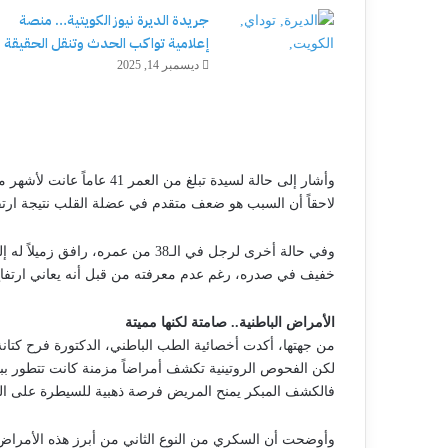
جريدة الديرة نيوز الكويتية… منصة
إعلامية تواكب الحدث وتنقل الحقيقة
ديسمبر 14, 2025
وأشار إلى حالة لسيدة تبلغ م
لاحقاً أن السبب هو ضعف متقدم في عضلة القلب نتيجة ارت
وفي حالة أخرى لرجل في الـ38 من عمر
خفيف في صدره، رغم عدم معرفته من قبل أنه يعاني ارتفاع
الأمراض الباطنية.. صامتة لكنها مميتة
من جهتها، أكدت أخصائية الطب الباطني، الدكتورة فرح كتانة
لكن الفحوص الروتينية تكشف أمراضاً مزمنة كانت تتطور ب
فالكشف المبكر يمنح المريض فرصة ذهبية للسيطرة على ا
وأوضحت أن السكري من النوع الثاني من أبرز هذه الأمراض،