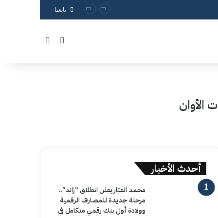
تابعنا
بحث عن
الوضع المظلم
 الأوان
أحدث الأخبار
محمد العبّار يعلن انطلاق “زاند”..
مرحلة جديدة للمصارف الرقمية
وولادة أول بنك رقمي متكامل في