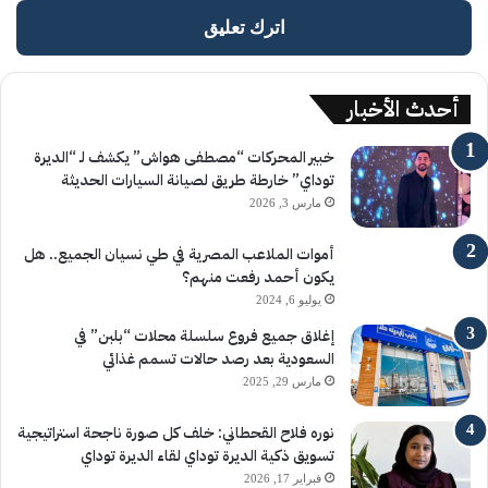
اترك تعليق
أحدث الأخبار
خبير المحركات “مصطفى هواش” يكشف لـ “الديرة
توداي” خارطة طريق لصيانة السيارات الحديثة
مارس 3, 2026
أموات الملاعب المصرية في طي نسيان الجميع.. هل
يكون أحمد رفعت منهم؟
يوليو 6, 2024
إغلاق جميع فروع سلسلة محلات “بلبن” في
السعودية بعد رصد حالات تسمم غذائي
مارس 29, 2025
نوره فلاح القحطاني: خلف كل صورة ناجحة استراتيجية
تسويق ذكية الديرة توداي لقاء الديرة توداي
فبراير 17, 2026