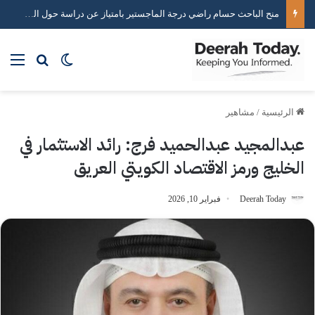
خبير استراتيجيات التواصل الاجتماعي محمد هاني يكشف أسرار صناعة التأثير الرقمي
بحث عن
الوضع المظلم
الق
الرئيسية
/
مشاهير
عبدالمجيد عبدالحميد فرج: رائد الاستثمار في
الخليج ورمز الاقتصاد الكويتي العريق
Deerah Today
فبراير 10, 2026