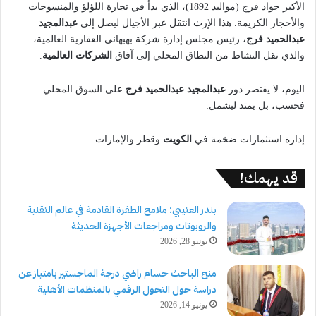
الأكبر جواد فرج (مواليد 1892)، الذي بدأ في تجارة اللؤلؤ والمنسوجات
والأحجار الكريمة. هذا الإرث انتقل عبر الأجيال ليصل إلى
عبدالمجيد
عبدالحميد فرج
، رئيس مجلس إدارة شركة بهبهاني العقارية العالمية،
والذي نقل النشاط من النطاق المحلي إلى آفاق
الشركات العالمية
.
اليوم، لا يقتصر دور
عبدالمجيد عبدالحميد فرج
على السوق المحلي
فحسب، بل يمتد ليشمل:
إدارة استثمارات ضخمة في
الكويت
وقطر والإمارات.
قد يهمك!
بندر العتيبي: ملامح الطفرة القادمة في عالم التقنية
والروبوتات ومراجعات الأجهزة الحديثة
يونيو 28, 2026
منح الباحث حسام راضي درجة الماجستير بامتياز عن
دراسة حول التحول الرقمي بالمنظمات الأهلية
يونيو 14, 2026