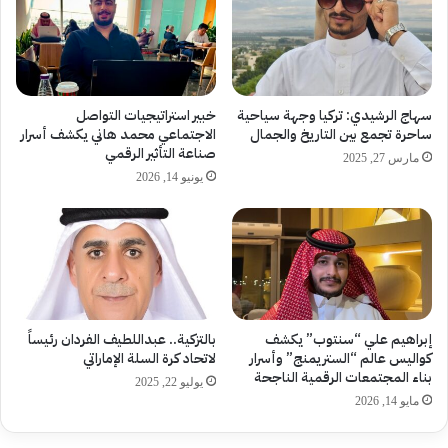
سهاج الرشيدي: تركيا وجهة سياحية
خبير استراتيجيات التواصل
ساحرة تجمع بين التاريخ والجمال
الاجتماعي محمد هاني يكشف أسرار
صناعة التأثير الرقمي
مارس 27, 2025
يونيو 14, 2026
إبراهيم علي “سنتوب” يكشف
بالتزكية.. عبداللطيف الفردان رئيساً
كواليس عالم “الستريمنج” وأسرار
لاتحاد كرة السلة الإماراتي
بناء المجتمعات الرقمية الناجحة
يوليو 22, 2025
مايو 14, 2026