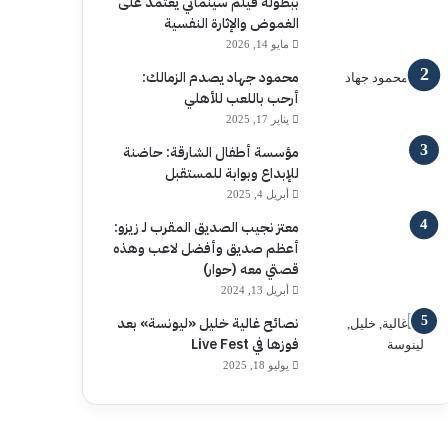
ببطولة فيلم سينمائي يعتمد على
الغموض والإثارة النفسية
مايو 14, 2026
محمود جهاد يصدم الزمالك:
أرحب باللعب للأهلي
يناير 17, 2025
مؤسسة أطفال الشارقة: حاضنة
للإبداع وبوابة للمستقبل
أبريل 4, 2025
معتز نجيب الصديق المقرب لـ زيزو:
أعظم صديق وأفضل لاعب وهذه
قصتي معه (حوار)
أبريل 13, 2024
نصائح غالية خليل «ليونسة» بعد
فوزها في Live Fest
يوليو 18, 2025