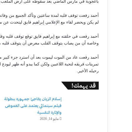
بأعجوبة في مارس الماضي بعد سقوطه على أرض الملعب أثناء
أحمد رفعت توقف قلبه لمدة ساعتين وتأكد الجميع من وفات
لم يكن ويحضر لقاء مع الإعلامي إبراهيم فايق ليتحدث عن م
أحمد رفعت في حلقته مع إبراهيم فايق توقع توقف قلبه وق
وخاصة أن من يصاب بتوقف القلب معرض أن يتوقف قلبه م
أحمد رفعت عاد من الموت ليموت بعد أن استرد جزء كبير من
تمرينات فريقه لتحية اللاعبين ولكن كما يبدو أنه ظهر ليودع
رحيله الأخير.
قد يهمك!
إسلام الزيان يفاجئ جمهوره ببطولة
فيلم سينمائي يعتمد على الغموض
والإثارة النفسية
مايو 14, 2026