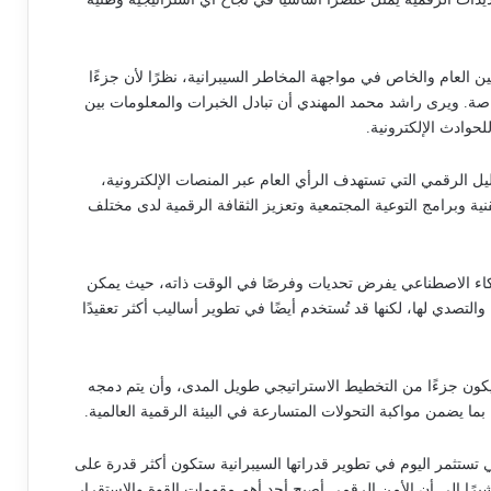
ن العام والخاص في مواجهة المخاطر السيبرانية، نظرًا لأن جزءًا
اصة. ويرى راشد محمد المهندي أن تبادل الخبرات والمعلومات بين
حوادث الإلكترونية.
يل الرقمي التي تستهدف الرأي العام عبر المنصات الإلكترونية،
نية وبرامج التوعية المجتمعية وتعزيز الثقافة الرقمية لدى مختلف
ذكاء الاصطناعي يفرض تحديات وفرصًا في الوقت ذاته، حيث يمكن
التصدي لها، لكنها قد تُستخدم أيضًا في تطوير أساليب أكثر تعقيدًا
يكون جزءًا من التخطيط الاستراتيجي طويل المدى، وأن يتم دمجه
بما يضمن مواكبة التحولات المتسارعة في البيئة الرقمية العالمية.
ي تستثمر اليوم في تطوير قدراتها السيبرانية ستكون أكثر قدرة على
يرًا إلى أن الأمن الرقمي أصبح أحد أهم مقومات القوة والاستقرار