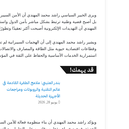
ويرى الخبير السياسي راشد محمد المهندي أن الأمن السيبرا
بل أصبح قضية وطنية ترتبط بشكل مباشر بأمن الدول واستقر
المهندي أن التهديدات الإلكترونية أصبحت أكثر تعقيدًا وتطورً
ويشير راشد محمد المهندي إلى أن الهجمات السيبرانية ل
وقطاعات اقتصادية حيوية مثل الطاقة والمصارف والاتصالات
استمرارية الخدمات الأساسية والحفاظ على الثقة في الم
قد يهمك!
بندر العتيبي: ملامح الطفرة القادمة في
عالم التقنية والروبوتات ومراجعات
الأجهزة الحديثة
يونيو 28, 2026
ويؤكد راشد محمد المهندي أن بناء منظومة فعالة للأمن السي
الحديثة. فوجود خبراء مؤهلين وقادرين على التعامل مع التهد