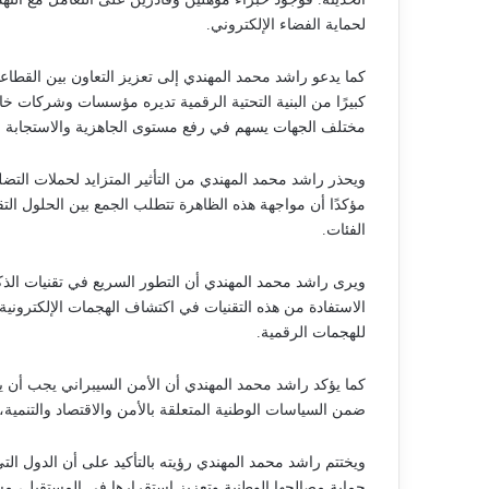
لحماية الفضاء الإلكتروني.
كما يدعو راشد محمد المهندي إلى تعزيز التعاون بين القطاعي
كبيرًا من البنية التحتية الرقمية تديره مؤسسات وشركات خ
مختلف الجهات يسهم في رفع مستوى الجاهزية والاستجابة لل
ويحذر راشد محمد المهندي من التأثير المتزايد لحملات التضل
مؤكدًا أن مواجهة هذه الظاهرة تتطلب الجمع بين الحلول التق
الفئات.
ويرى راشد محمد المهندي أن التطور السريع في تقنيات ال
الاستفادة من هذه التقنيات في اكتشاف الهجمات الإلكترونية و
للهجمات الرقمية.
كما يؤكد راشد محمد المهندي أن الأمن السيبراني يجب أن 
ضمن السياسات الوطنية المتعلقة بالأمن والاقتصاد والتنمية، 
ويختتم راشد محمد المهندي رؤيته بالتأكيد على أن الدول الت
حماية مصالحها الوطنية وتعزيز استقرارها في المستقبل، مش