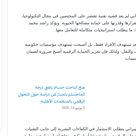
ني لم يعد قضية تقنية تقتصر على المختصين في مجال التكنولوجيا،
ارها وقدرتها على حماية مصالحها الحيوية. ويؤكد راشد محمد
ا، ما يتطلب استراتيجيات متكاملة للتعامل معها.
م تعد تستهدف الأفراد فقط، بل أصبحت تستهدف مؤسسات حكومية
 والنقل. ولذلك فإن تعزيز الحماية الرقمية أصبح ضرورة لضمان
ؤسسات.
منح الباحث حسام راضي درجة
الماجستير بامتياز عن دراسة حول التحول
الرقمي بالمنظمات الأهلية
يونيو 14, 2026
براني يتطلب الاستثمار في الكفاءات البشرية إلى جانب التقنيات
يدات الرقمية يمثل عنصرًا أساسيًا في نجاح أي استراتيجية وطنية