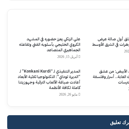
تطلق أول صالة عرض
علي الزنكي يعزز حضوره في المشهد
هرات في الشرق الأوسط
الكروي الخليجي بأسلوبه الفني وتفاعله
الجماهيري المتصاعد
أبريل 15, 2026
لأبيض: من عشق
المدير التنفيذي لـ “Konkani Kurdi” لـ
 الغابة.. أسرار وفلسفة
“الديرة توداي”: التكنولوجيا ثلاثية الأبعاد
فترسات
أعادت صياغة الألعاب التراثية وجهوزيتنا
كاملة لكافة الأنظمة
مايو 26, 2026
رك تعليق