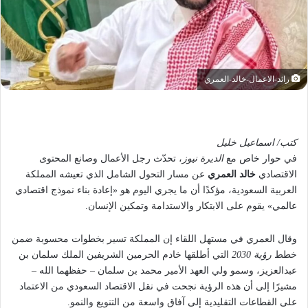
رائد-الاعمال-خالد-العمري
كتب/ اسماعيل خليل
في حوار خاص مع
الديرة نيوز
، تحدّث رجل الأعمال وصانع المحتوى
الاقتصادي
خالد العمري
عن مسار التحول الشامل الذي تعيشه المملكة
العربية السعودية، مؤكدًا أن ما يجري اليوم هو «إعادة بناء نموذج اقتصادي
عالمي» يقوم على الابتكار والاستدامة وتمكين الإنسان.
وقال العمري في مستهل اللقاء إن المملكة تسير بخطوات محسوبة ضمن
خطط
رؤية 2030
التي أطلقها خادم الحرمين الشريفين الملك سلمان بن
عبدالعزيز، وسمو ولي العهد الأمير محمد بن سلمان – حفظهما الله –
مشيرًا إلى أن هذه الرؤية نجحت في نقل الاقتصاد السعودي من الاعتماد
على القطاعات التقليدية إلى آفاق واسعة من التنويع والنمو.