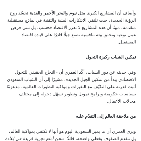
وأضاف أن المشاريع الكبرى مثل
نيوم
و
البحر الأحمر
و
القدية
تجسّد روح
الرؤية الجديدة، حيث تلتقي الابتكارات البيئية والتقنية في نماذج مستقبلية
متقدمة، مبينًا أن هذه المشاريع لا تعزز الاقتصاد فحسب، بل تبني فرص
عمل نوعية وتخلق بيئة تنافسية تصنع جيلًا قادرًا على قيادة اقتصاد
المستقبل.
تمكين الشباب ركيزة التحول
وفي حديثه عن دور الشباب، أكّد العمري أن «النجاح الحقيقي للتحول
الاقتصادي يبدأ من تمكين الجيل الجديد»، مشيرًا إلى أن الشباب السعودي
أثبت قدرته على التكيّف مع التغيرات ومواكبة التطورات العالمية، مدعومًا
بسياسات حكومية وبرامج تمويل وتطوير تسهّل دخوله إلى مختلف
مجالات الأعمال.
من ملاحقة العالم إلى التقدّم عليه
ويرى العمري أن ما يميز السعودية اليوم هو أنها لا تكتفي بمواكبة العالم،
بل تتقدم الصفوف بخطى واضحة، قائلًا:
«نحن أمام تجربة فريدة في إعادة