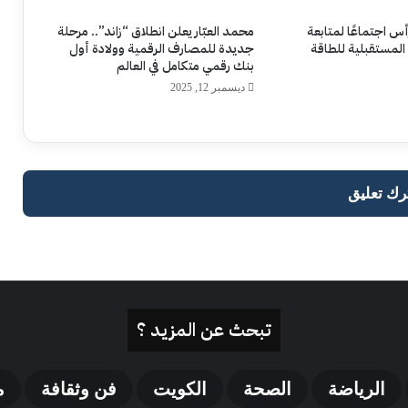
رأس اجتماعًا لمتابعة
محمد العبّار يعلن انطلاق “زاند”.. مرحلة
 المستقبلية للطاقة
جديدة للمصارف الرقمية وولادة أول
بنك رقمي متكامل في العالم
ديسمبر 12, 2025
رك تعليق
تبحث عن المزيد ؟
الرياضة
الصحة
الكويت
فن وثقافة
م