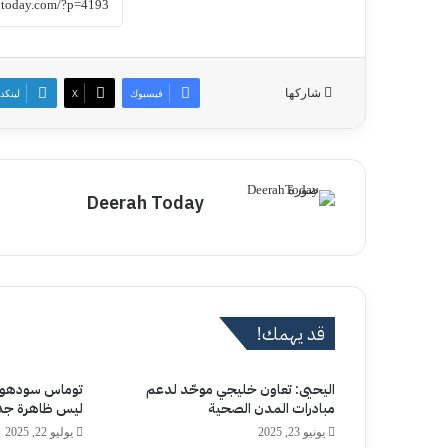
شاركها
فيسبوك
‫X
لينكد
Deerah Today
قد يهمك!
اليحيى: تعاون خليجي موحّد لدعم
توماس سودهوف: 
مبادرات المدن الصحية
ليس ظاهرة جد
يونيو 23, 2025
يوليو 22, 2025