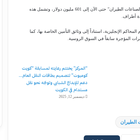
وبذلك، ترتفع قيمة المبالغ الإجمالية التي حصلت عليها “دبي لصناعات الطيران” حتى الآن إلى 601 مليون دولار، وتشمل هذه
لمحاكم الإنجليزية، استناداً إلى وثائق التأمين الخاصة بها، كما
رات المؤجرة سابقاً في السوق الروسية.
“المركز” يختتم رعايته لمسابقة “كويت
كوميوت” لتصميم بطاقات النقل العام…
دعم للإبداع الشبابي وتوجّه نحو نقل
مستدام في الكويت
ديسمبر 12, 2025
 الطيران