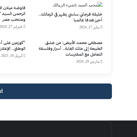
فاوضه ميلان ال
الرحمن السيد “
خليفة فرجاني ساسي يظهر في الزمالك..
ومنتخب مصر
أحرز هدفا عالميا
فبراير 27, 2024
يناير 17, 2024
مصطفى محمد الأبيض: من عشق
“كوزمين على أع
الطبيعة إلى ملك الغابة.. أسرار وفلسفة
الوطني.. الإعل
التعامل مع المفترسات
أبريل 16, 2025
مارس 29, 2026
ات