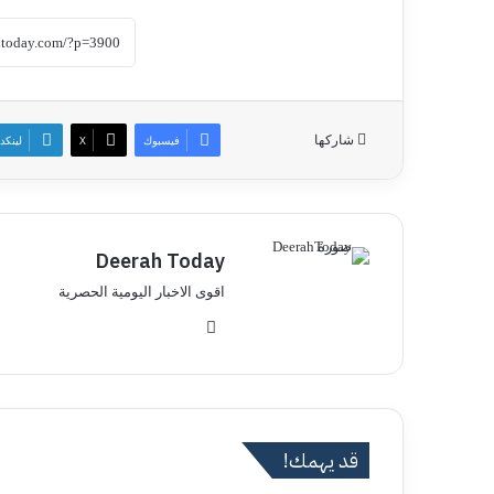
شاركها
فيسبوك
‫X
لينكد
Deerah Today
اقوى الاخبار اليومية الحصرية
موق
ع
الوي
ب
قد يهمك!