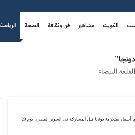
سية
الكويت
مشاهير
فن وثقافة
الصحة
الرياضة
دونجا”
قلعة البيضاء
حذر المدير الفني البرتغالي جوزية جوميز لاعبي فريقه من ما أسماه بمتلازمة دونجا قبل المشاركة في السوبر المصري يوم 20